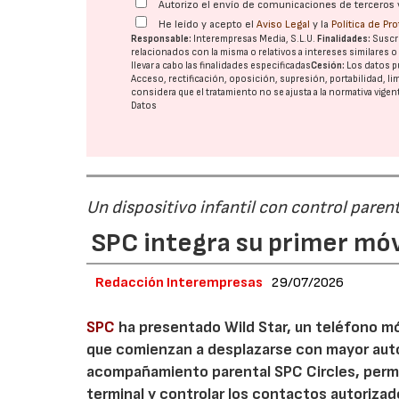
Autorizo el envío de comunicaciones de terceros 
He leído y acepto el
Aviso Legal
y la
Política de Pr
Responsable:
Interempresas Media, S.L.U.
Finalidades:
Suscri
relacionados con la misma o relativos a intereses similares 
llevar a cabo las finalidades especificadas
Cesión:
Los datos p
Acceso, rectificación, oposición, supresión, portabilidad, l
considera que el tratamiento no se ajusta a la normativa vige
Datos
Un dispositivo infantil con control paren
SPC integra su primer móvi
Redacción Interempresas
29/07/2026
SPC
ha presentado Wild Star, un teléfono mó
que comienzan a desplazarse con mayor auton
acompañamiento parental SPC Circles, permite
terminal y controlar los contactos autorizado