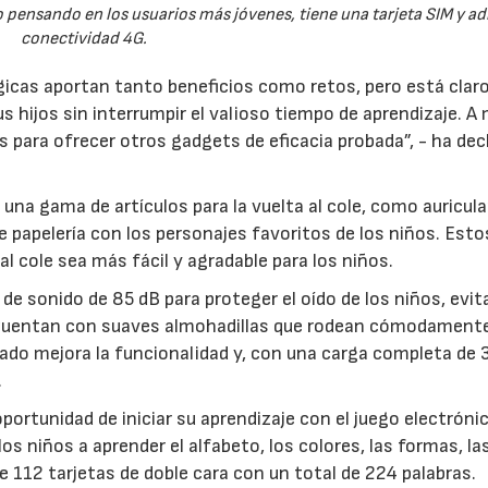
to pensando en los usuarios más jóvenes, tiene una tarjeta SIM y a
conectividad 4G.
cas aportan tanto beneficios como retos, pero está clar
 hijos sin interrumpir el valioso tiempo de aprendizaje. A
 para ofrecer otros gadgets de eficacia probada”, - ha dec
e una gama de artículos para la vuelta al cole, como auricul
e papelería con los personajes favoritos de los niños. Esto
l cole sea más fácil y agradable para los niños.
 de sonido de 85 dB para proteger el oído de los niños, evi
s. Cuentan con suaves almohadillas que rodean cómodamente
ado mejora la funcionalidad y, con una carga completa de 
.
oportunidad de iniciar su aprendizaje con el juego electróni
os niños a aprender el alfabeto, los colores, las formas, la
 112 tarjetas de doble cara con un total de 224 palabras.