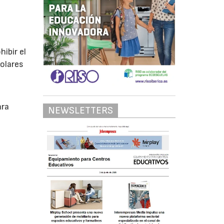
ibir el
colares
ara
NEWSLETTERS