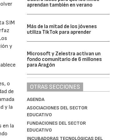
solver
aprendan también en verano
eta SIM
Más de la mitad de los jóvenes
rfaz
utiliza TikTok para aprender
Los
ción y
Microsoft y Zelestra activan un
fondo comunitario de 6 millones
tablece
para Aragón
es, o
OTRAS SECCIONES
dad de
lamada
AGENDA
d y la
ASOCIACIONES DEL SECTOR
EDUCATIVO
FUNDACIONES DEL SECTOR
 en la
EDUCATIVO
ndo
INCUBADORAS TECNOLÓGICAS DEL