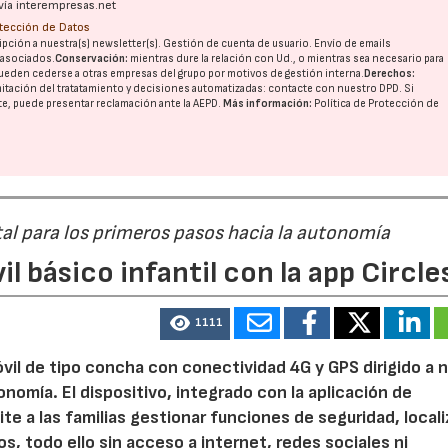
vía interempresas.net
otección de Datos
pción a nuestra(s) newsletter(s). Gestión de cuenta de usuario. Envío de emails
o asociados.
Conservación:
mientras dure la relación con Ud., o mientras sea necesario para
ueden cederse a otras
empresas del grupo
por motivos de gestión interna.
Derechos:
imitación del tratatamiento y decisiones automatizadas:
contacte con nuestro DPD
. Si
nte, puede presentar reclamación ante la
AEPD
.
Más información:
Política de Protección de
tal para los primeros pasos hacia la autonomía
l básico infantil con la app Circle
1111
vil de tipo concha con conectividad 4G y GPS dirigido a 
omía. El dispositivo, integrado con la aplicación de
 a las familias gestionar funciones de seguridad, localiz
s, todo ello sin acceso a internet, redes sociales ni