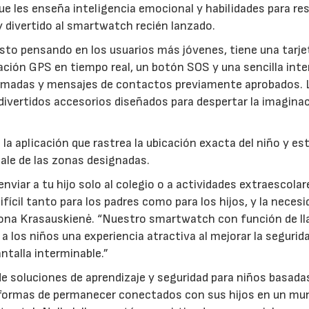
ue les enseña inteligencia emocional y habilidades para re
y divertido al smartwatch recién lanzado.
osto pensando en los usuarios más jóvenes, tiene una tarj
ación GPS en tiempo real, un botón SOS y una sencilla inte
ollamadas y mensajes de contactos previamente aprobados. 
divertidos accesorios diseñados para despertar la imagina
la aplicación que rastrea la ubicación exacta del niño y es
 sale de las zonas designadas.
iar a tu hijo solo al colegio o a actividades extraescolar
ícil tanto para los padres como para los hijos, y la necesi
mona Krasauskienė. “Nuestro smartwatch con función de l
a los niños una experiencia atractiva al mejorar la segurida
ntalla interminable.”
e soluciones de aprendizaje y seguridad para niños basadas
 formas de permanecer conectados con sus hijos en un mu