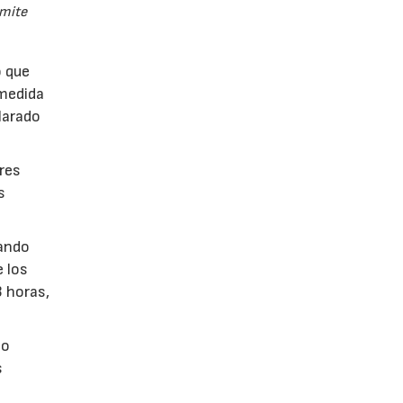
dmite
o que
 medida
larado
ares
s
tando
 los
3 horas,
co
s