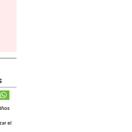
s
niños
ar el