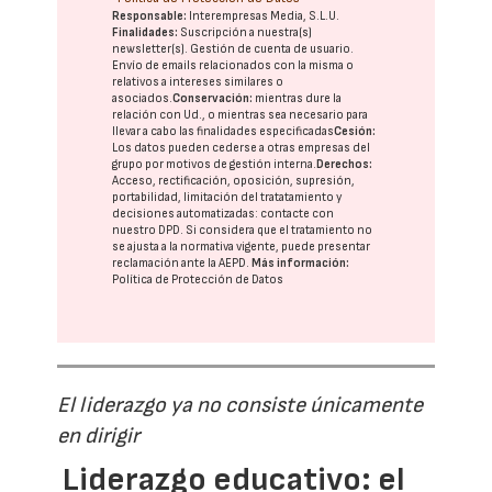
Responsable:
Interempresas Media, S.L.U.
Finalidades:
Suscripción a nuestra(s)
newsletter(s). Gestión de cuenta de usuario.
Envío de emails relacionados con la misma o
relativos a intereses similares o
asociados.
Conservación:
mientras dure la
relación con Ud., o mientras sea necesario para
llevar a cabo las finalidades especificadas
Cesión:
Los datos pueden cederse a otras
empresas del
grupo
por motivos de gestión interna.
Derechos:
Acceso, rectificación, oposición, supresión,
portabilidad, limitación del tratatamiento y
decisiones automatizadas:
contacte con
nuestro DPD
. Si considera que el tratamiento no
se ajusta a la normativa vigente, puede presentar
reclamación ante la
AEPD
.
Más información:
Política de Protección de Datos
El liderazgo ya no consiste únicamente
en dirigir
Liderazgo educativo: el