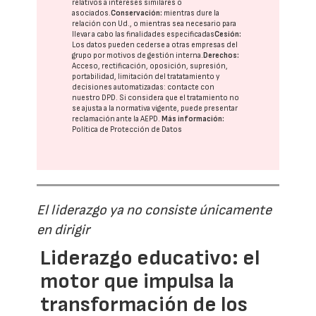
relativos a intereses similares o
asociados.
Conservación:
mientras dure la
relación con Ud., o mientras sea necesario para
llevar a cabo las finalidades especificadas
Cesión:
Los datos pueden cederse a otras
empresas del
grupo
por motivos de gestión interna.
Derechos:
Acceso, rectificación, oposición, supresión,
portabilidad, limitación del tratatamiento y
decisiones automatizadas:
contacte con
nuestro DPD
. Si considera que el tratamiento no
se ajusta a la normativa vigente, puede presentar
reclamación ante la
AEPD
.
Más información:
Política de Protección de Datos
El liderazgo ya no consiste únicamente
en dirigir
Liderazgo educativo: el
motor que impulsa la
transformación de los