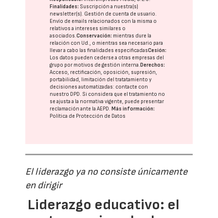
Finalidades:
Suscripción a nuestra(s)
newsletter(s). Gestión de cuenta de usuario.
Envío de emails relacionados con la misma o
relativos a intereses similares o
asociados.
Conservación:
mientras dure la
relación con Ud., o mientras sea necesario para
llevar a cabo las finalidades especificadas
Cesión:
Los datos pueden cederse a otras
empresas del
grupo
por motivos de gestión interna.
Derechos:
Acceso, rectificación, oposición, supresión,
portabilidad, limitación del tratatamiento y
decisiones automatizadas:
contacte con
nuestro DPD
. Si considera que el tratamiento no
se ajusta a la normativa vigente, puede presentar
reclamación ante la
AEPD
.
Más información:
Política de Protección de Datos
El liderazgo ya no consiste únicamente
en dirigir
Liderazgo educativo: el