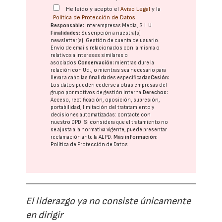
He leído y acepto el
Aviso Legal
y la
Política de Protección de Datos
Responsable:
Interempresas Media, S.L.U.
Finalidades:
Suscripción a nuestra(s)
newsletter(s). Gestión de cuenta de usuario.
Envío de emails relacionados con la misma o
relativos a intereses similares o
asociados.
Conservación:
mientras dure la
relación con Ud., o mientras sea necesario para
llevar a cabo las finalidades especificadas
Cesión:
Los datos pueden cederse a otras
empresas del
grupo
por motivos de gestión interna.
Derechos:
Acceso, rectificación, oposición, supresión,
portabilidad, limitación del tratatamiento y
decisiones automatizadas:
contacte con
nuestro DPD
. Si considera que el tratamiento no
se ajusta a la normativa vigente, puede presentar
reclamación ante la
AEPD
.
Más información:
Política de Protección de Datos
El liderazgo ya no consiste únicamente
en dirigir