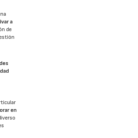
una
ivar a
ión de
gestión
ades
idad
rticular
orar en
diverso
es