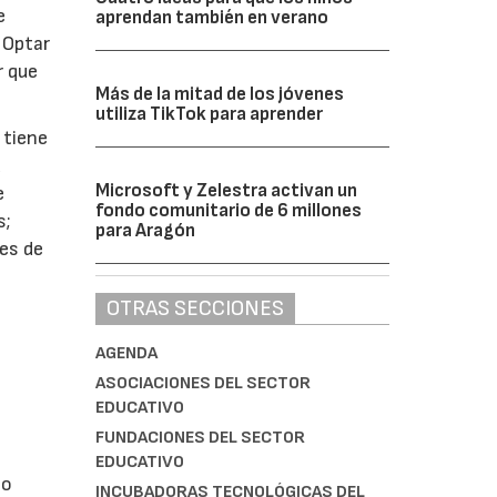
e
aprendan también en verano
 Optar
r que
Más de la mitad de los jóvenes
utiliza TikTok para aprender
 tiene
d
Microsoft y Zelestra activan un
e
fondo comunitario de 6 millones
s;
para Aragón
des de
OTRAS SECCIONES
AGENDA
ASOCIACIONES DEL SECTOR
EDUCATIVO
FUNDACIONES DEL SECTOR
EDUCATIVO
lo
INCUBADORAS TECNOLÓGICAS DEL