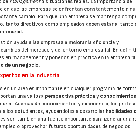
as de
management
a situaciones reales. La importancia de
side en que las empresas se enfrentan constantemente a n
nstante cambio. Para que una empresa se mantenga compe
do, tanto directivos como empleados deben estar al tanto 
presarial.
tión ayuda a las empresas a mejorar la eficiencia y
 cambios del mercado y del entorno empresarial. En definit
es en management y ponerlos en práctica en la empresa p
aso de un negocio.
pertos en la industria
s en un área es importante en cualquier programa de form
aportan una valiosa
perspectiva práctica y conocimiento
sarial
. Además de conocimientos y experiencia, los profes
 a los estudiantes, ayudándoles a desarrollar
habilidades 
res son también una fuente importante para generar una r
 empleo o aprovechar futuras oportunidades de negocios.