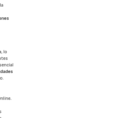
la
iones
o
, lo
ntes
sencial
idades
o.
nline.
s