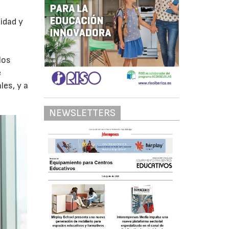
idad y
los
e
les, y a
NEWSLETTERS