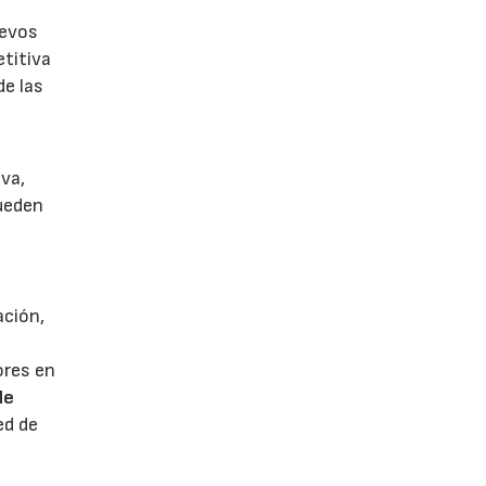
uevos
titiva
de las
iva,
ueden
ación,
s
ores en
de
ed de