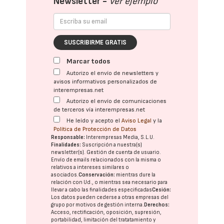
Newsletter -
Ver ejemplo
SUSCRIBIRME GRATIS
Marcar todos
Autorizo el envío de newsletters y
avisos informativos personalizados de
interempresas.net
Autorizo el envío de comunicaciones
de terceros vía interempresas.net
He leído y acepto el
Aviso Legal
y la
Política de Protección de Datos
Responsable:
Interempresas Media, S.L.U.
Finalidades:
Suscripción a nuestra(s)
newsletter(s). Gestión de cuenta de usuario.
Envío de emails relacionados con la misma o
relativos a intereses similares o
asociados.
Conservación:
mientras dure la
relación con Ud., o mientras sea necesario para
llevar a cabo las finalidades especificadas
Cesión:
Los datos pueden cederse a otras
empresas del
grupo
por motivos de gestión interna.
Derechos:
Acceso, rectificación, oposición, supresión,
portabilidad, limitación del tratatamiento y