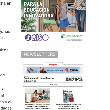
cha en
gorías
tu
bitos
NEWSLETTERS
los
 El
 al
o y el
iedades