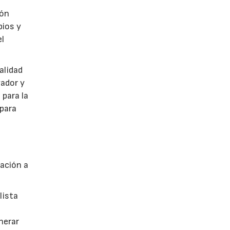
ión
pios y
el
alidad
vador y
 para la
 para
ración a
lista
nerar