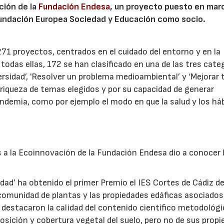
ción de la
Fundación Endesa
, un proyecto puesto en mar
Fundación Europea Sociedad y Educación como socio.
1 proyectos, centrados en el cuidado del entorno y en la
todas ellas, 172 se han clasificado en una de las tres cate
rsidad’, 'Resolver un problema medioambiental’ y ‘Mejorar 
a riqueza de temas elegidos y por su capacidad de generar
ndemia, como por ejemplo el modo en que la salud y los há
s a la Ecoinnovación de la Fundación Endesa dio a conocer 
idad’ ha obtenido el primer Premio el IES Cortes de Cádiz de
comunidad de plantas y las propiedades edáficas asociados
destacaron la calidad del contenido científico metodológic
osición y cobertura vegetal del suelo, pero no de sus prop