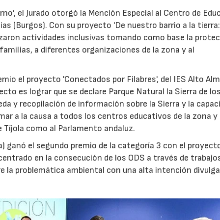
orno’, el Jurado otorgó la Mención Especial al Centro de Edu
as (Burgos). Con su proyecto 'De nuestro barrio a la tierra:
lizaron actividades inclusivas tomando como base la prote
familias, a diferentes organizaciones de la zona y al
mio el proyecto 'Conectados por Filabres', del IES Alto Al
oyecto es lograr que se declare Parque Natural la Sierra de lo
eda y recopilación de información sobre la Sierra y la capac
ar a la causa a todos los centros educativos de la zona y
e Tíjola como al Parlamento andaluz.
a) ganó el segundo premio de la categoría 3 con el proyect
n centrado en la consecución de los ODS a través de trabajo
e la problemática ambiental con una alta intención divulga