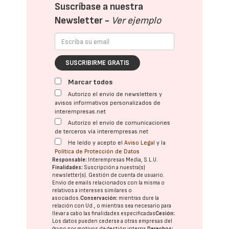
Suscríbase a nuestra
Newsletter -
Ver ejemplo
SUSCRIBIRME GRATIS
Marcar todos
Autorizo el envío de newsletters y
avisos informativos personalizados de
interempresas.net
Autorizo el envío de comunicaciones
de terceros vía interempresas.net
He leído y acepto el
Aviso Legal
y la
Política de Protección de Datos
Responsable:
Interempresas Media, S.L.U.
Finalidades:
Suscripción a nuestra(s)
newsletter(s). Gestión de cuenta de usuario.
Envío de emails relacionados con la misma o
relativos a intereses similares o
asociados.
Conservación:
mientras dure la
relación con Ud., o mientras sea necesario para
llevar a cabo las finalidades especificadas
Cesión:
Los datos pueden cederse a otras
empresas del
grupo
por motivos de gestión interna.
Derechos: