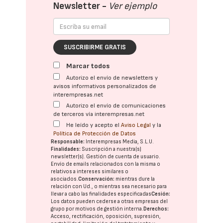
Newsletter -
Ver ejemplo
SUSCRIBIRME GRATIS
Marcar todos
Autorizo el envío de newsletters y
avisos informativos personalizados de
interempresas.net
Autorizo el envío de comunicaciones
de terceros vía interempresas.net
He leído y acepto el
Aviso Legal
y la
Política de Protección de Datos
Responsable:
Interempresas Media, S.L.U.
Finalidades:
Suscripción a nuestra(s)
newsletter(s). Gestión de cuenta de usuario.
Envío de emails relacionados con la misma o
relativos a intereses similares o
asociados.
Conservación:
mientras dure la
relación con Ud., o mientras sea necesario para
llevar a cabo las finalidades especificadas
Cesión:
Los datos pueden cederse a otras
empresas del
grupo
por motivos de gestión interna.
Derechos:
Acceso, rectificación, oposición, supresión,