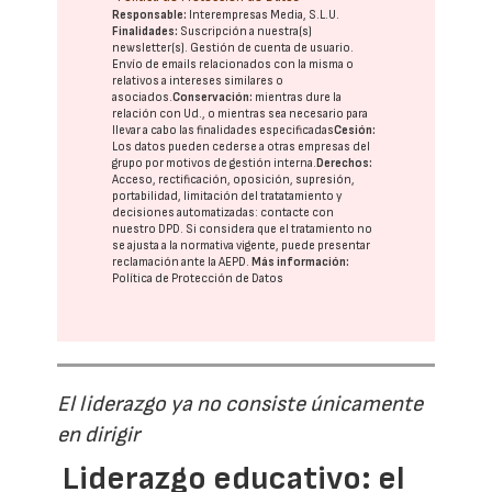
Responsable:
Interempresas Media, S.L.U.
Finalidades:
Suscripción a nuestra(s)
newsletter(s). Gestión de cuenta de usuario.
Envío de emails relacionados con la misma o
relativos a intereses similares o
asociados.
Conservación:
mientras dure la
relación con Ud., o mientras sea necesario para
llevar a cabo las finalidades especificadas
Cesión:
Los datos pueden cederse a otras
empresas del
grupo
por motivos de gestión interna.
Derechos:
Acceso, rectificación, oposición, supresión,
portabilidad, limitación del tratatamiento y
decisiones automatizadas:
contacte con
nuestro DPD
. Si considera que el tratamiento no
se ajusta a la normativa vigente, puede presentar
reclamación ante la
AEPD
.
Más información:
Política de Protección de Datos
El liderazgo ya no consiste únicamente
en dirigir
Liderazgo educativo: el