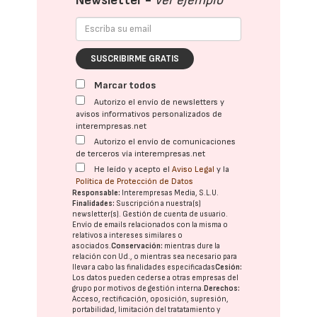
Newsletter -
Ver ejemplo
SUSCRIBIRME GRATIS
Marcar todos
Autorizo el envío de newsletters y
avisos informativos personalizados de
interempresas.net
Autorizo el envío de comunicaciones
de terceros vía interempresas.net
He leído y acepto el
Aviso Legal
y la
Política de Protección de Datos
Responsable:
Interempresas Media, S.L.U.
Finalidades:
Suscripción a nuestra(s)
newsletter(s). Gestión de cuenta de usuario.
Envío de emails relacionados con la misma o
relativos a intereses similares o
asociados.
Conservación:
mientras dure la
relación con Ud., o mientras sea necesario para
llevar a cabo las finalidades especificadas
Cesión:
Los datos pueden cederse a otras
empresas del
grupo
por motivos de gestión interna.
Derechos:
Acceso, rectificación, oposición, supresión,
portabilidad, limitación del tratatamiento y