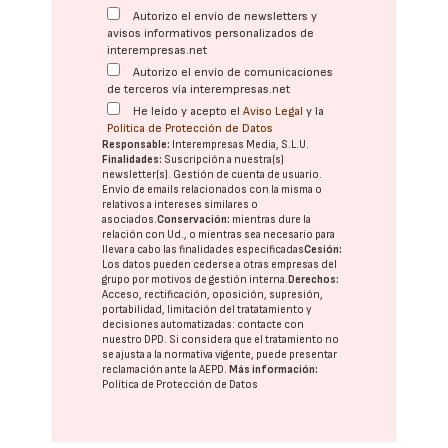
Autorizo el envío de newsletters y
avisos informativos personalizados de
interempresas.net
Autorizo el envío de comunicaciones
de terceros vía interempresas.net
He leído y acepto el
Aviso Legal
y la
Política de Protección de Datos
Responsable:
Interempresas Media, S.L.U.
Finalidades:
Suscripción a nuestra(s)
newsletter(s). Gestión de cuenta de usuario.
Envío de emails relacionados con la misma o
relativos a intereses similares o
asociados.
Conservación:
mientras dure la
relación con Ud., o mientras sea necesario para
llevar a cabo las finalidades especificadas
Cesión:
Los datos pueden cederse a otras
empresas del
grupo
por motivos de gestión interna.
Derechos:
Acceso, rectificación, oposición, supresión,
portabilidad, limitación del tratatamiento y
decisiones automatizadas:
contacte con
nuestro DPD
. Si considera que el tratamiento no
se ajusta a la normativa vigente, puede presentar
reclamación ante la
AEPD
.
Más información:
Política de Protección de Datos