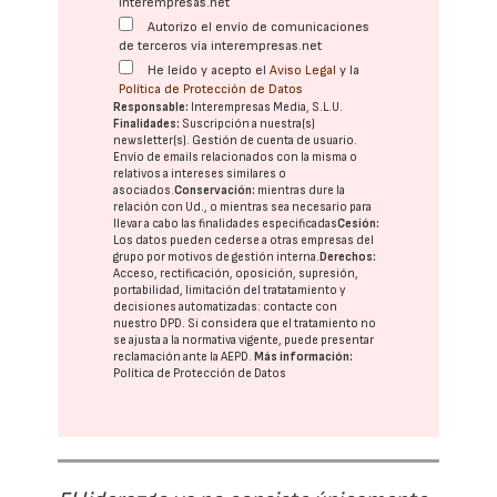
interempresas.net
Autorizo el envío de comunicaciones
de terceros vía interempresas.net
He leído y acepto el
Aviso Legal
y la
Política de Protección de Datos
Responsable:
Interempresas Media, S.L.U.
Finalidades:
Suscripción a nuestra(s)
newsletter(s). Gestión de cuenta de usuario.
Envío de emails relacionados con la misma o
relativos a intereses similares o
asociados.
Conservación:
mientras dure la
relación con Ud., o mientras sea necesario para
llevar a cabo las finalidades especificadas
Cesión:
Los datos pueden cederse a otras
empresas del
grupo
por motivos de gestión interna.
Derechos:
Acceso, rectificación, oposición, supresión,
portabilidad, limitación del tratatamiento y
decisiones automatizadas:
contacte con
nuestro DPD
. Si considera que el tratamiento no
se ajusta a la normativa vigente, puede presentar
reclamación ante la
AEPD
.
Más información:
Política de Protección de Datos