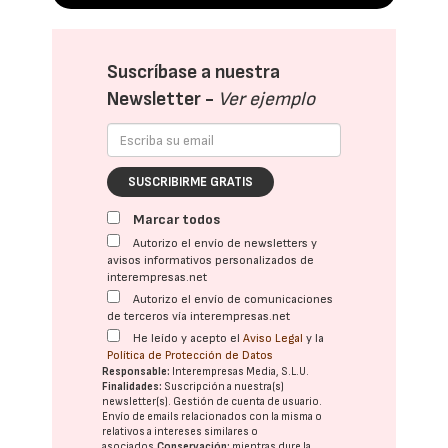
Suscríbase a nuestra
Newsletter -
Ver ejemplo
SUSCRIBIRME GRATIS
Marcar todos
Autorizo el envío de newsletters y
avisos informativos personalizados de
interempresas.net
Autorizo el envío de comunicaciones
de terceros vía interempresas.net
He leído y acepto el
Aviso Legal
y la
Política de Protección de Datos
Responsable:
Interempresas Media, S.L.U.
Finalidades:
Suscripción a nuestra(s)
newsletter(s). Gestión de cuenta de usuario.
Envío de emails relacionados con la misma o
relativos a intereses similares o
asociados.
Conservación:
mientras dure la