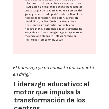
relación con Ud., o mientras sea necesario para
llevar a cabo las finalidades especificadas
Cesión:
Los datos pueden cederse a otras
empresas del
grupo
por motivos de gestión interna.
Derechos:
Acceso, rectificación, oposición, supresión,
portabilidad, limitación del tratatamiento y
decisiones automatizadas:
contacte con
nuestro DPD
. Si considera que el tratamiento no
se ajusta a la normativa vigente, puede presentar
reclamación ante la
AEPD
.
Más información:
Política de Protección de Datos
El liderazgo ya no consiste únicamente
en dirigir
Liderazgo educativo: el
motor que impulsa la
transformación de los
centros