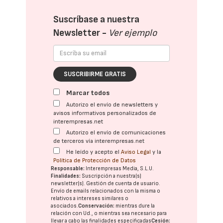
Suscríbase a nuestra
Newsletter -
Ver ejemplo
SUSCRIBIRME GRATIS
Marcar todos
Autorizo el envío de newsletters y
avisos informativos personalizados de
interempresas.net
Autorizo el envío de comunicaciones
de terceros vía interempresas.net
He leído y acepto el
Aviso Legal
y la
Política de Protección de Datos
Responsable:
Interempresas Media, S.L.U.
Finalidades:
Suscripción a nuestra(s)
newsletter(s). Gestión de cuenta de usuario.
Envío de emails relacionados con la misma o
relativos a intereses similares o
asociados.
Conservación:
mientras dure la
relación con Ud., o mientras sea necesario para
llevar a cabo las finalidades especificadas
Cesión: