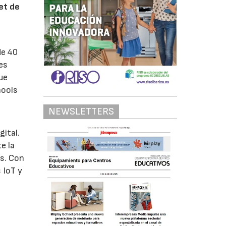
net de
de 40
es
ue
hools
NEWSLETTERS
gital.
e la
es. Con
 IoT y