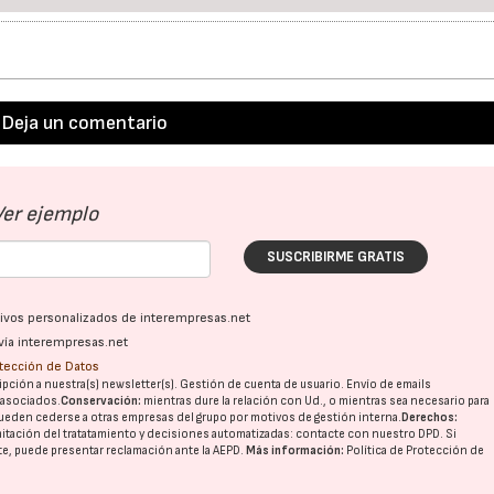
Deja un comentario
Ver ejemplo
SUSCRIBIRME GRATIS
ativos personalizados de interempresas.net
vía interempresas.net
otección de Datos
pción a nuestra(s) newsletter(s). Gestión de cuenta de usuario. Envío de emails
o asociados.
Conservación:
mientras dure la relación con Ud., o mientras sea necesario para
ueden cederse a otras
empresas del grupo
por motivos de gestión interna.
Derechos:
imitación del tratatamiento y decisiones automatizadas:
contacte con nuestro DPD
. Si
nte, puede presentar reclamación ante la
AEPD
.
Más información:
Política de Protección de