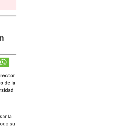
ón
irector
o de la
ersidad
sar la
todo su