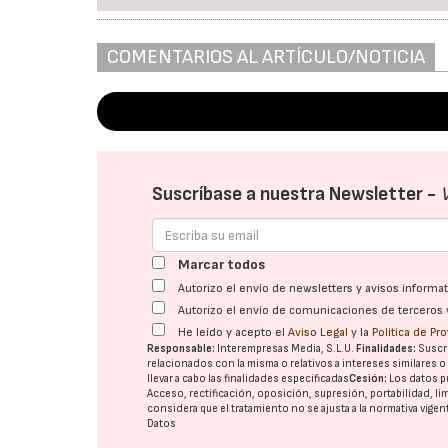
COMENTARIOS AL ARTÍCULO/NOTICIA
Suscríbase a nuestra Newsletter -
Marcar todos
Autorizo el envío de newsletters y avisos inform
Autorizo el envío de comunicaciones de terceros 
He leído y acepto el
Aviso Legal
y la
Política de Pr
Responsable:
Interempresas Media, S.L.U.
Finalidades:
Suscri
relacionados con la misma o relativos a intereses similares 
llevar a cabo las finalidades especificadas
Cesión:
Los datos p
Acceso, rectificación, oposición, supresión, portabilidad, l
considera que el tratamiento no se ajusta a la normativa vige
Datos