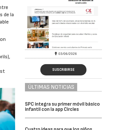
ntre
s de la
able
con
03/06/2026
ils),
SUSCRIBIRSE
est
ÚLTIMAS NOTICIAS
SPC integra su primer móvil básico
infantil con la app Circles
Cuatro ideas para que los niños