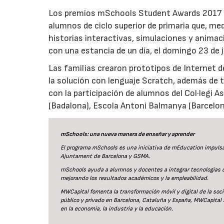
Los premios mSchools Student Awards 2017 re
alumnos de ciclo superior de primaria que, me
historias interactivas, simulaciones y anima
con una estancia de un día, el domingo 23 de
Las familias crearon prototipos de Internet 
la solución con lenguaje Scratch, además de tr
con la participación de alumnos del Col·legi 
(Badalona), Escola Antoni Balmanya (Barcelona)
mSchools: una nueva manera de enseñar y
aprender
El programa mSchools es una iniciativa de mEducation impuls
Ajuntament de Barcelona y GSMA.
mSchools ayuda a alumnos y docentes a integrar tecnologías di
mejorando los resultados académicos y la empleabilidad.
MWCapital fomenta la transformación móvil y digital de la socie
público y privado en Barcelona, Cataluña y España, MWCapital 
en la economía, la industria y la educación.