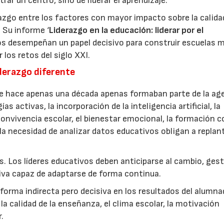
ar un centro, sino de liderar el aprendizaje.
razgo entre los factores con mayor impacto sobre la calida
. Su informe ‘
Liderazgo en la educación: liderar por el
vos desempeñan un papel decisivo para construir escuelas 
 los retos del siglo XXI.
derazgo diferente
e hace apenas una década apenas formaban parte de la ag
 activas, la incorporación de la inteligencia artificial, la
convivencia escolar, el bienestar emocional, la formación 
 la necesidad de analizar datos educativos obligan a replant
. Los líderes educativos deben anticiparse al cambio, ges
tiva capaz de adaptarse de forma continua.
 forma indirecta pero decisiva en los resultados del alumn
 calidad de la enseñanza, el clima escolar, la motivación
.