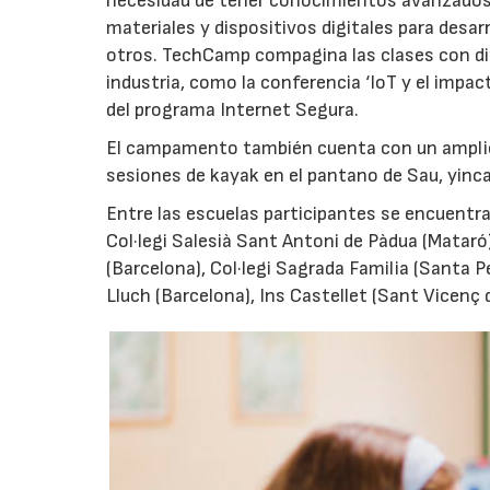
necesidad de tener conocimientos avanzados
materiales y dispositivos digitales para desar
otros. TechCamp compagina las clases con di
industria, como la conferencia ‘IoT y el impa
del programa Internet Segura.
El campamento también cuenta con un amplio p
sesiones de kayak en el pantano de Sau, yinca
Entre las escuelas participantes se encuentran
Col·legi Salesià Sant Antoni de Pàdua (Mataró),
(Barcelona), Col·legi Sagrada Familia (Santa Pe
Lluch (Barcelona), Ins Castellet (Sant Vicenç 