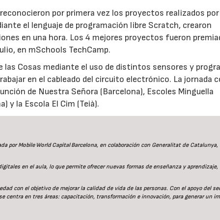
conocieron por primera vez los proyectos realizados por
diante el lenguaje de programación libre Scratch, crearon
ciones en una hora. Los 4 mejores proyectos fueron premi
 julio, en mSchools TechCamp.
de las Cosas mediante el uso de distintos sensores y prog
abajar en el cableado del circuito electrónico. La jornada 
Asunción de Nuestra Señora (Barcelona), Escoles Minguella
 y la Escola El Cim (Teià).
ada por
Mobile World Capital Barcelona
, en colaboración con Generalitat de Catalunya,
gitales en el aula, lo que permite ofrecer nuevas formas de enseñanza y aprendizaje,
dad con el objetivo de mejorar la calidad de vida de las personas. Con el apoyo del se
se centra en tres áreas: capacitación, transformación e innovación, para generar un i