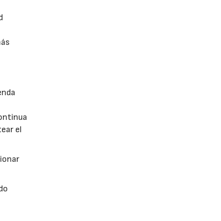
d
más
enda
continua
ear el
tionar
ado