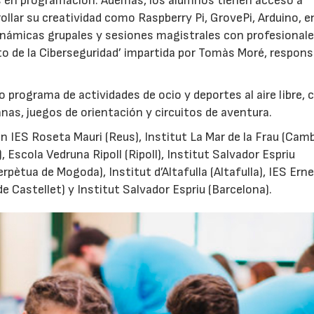
 en programación. Además, los alumnos tienen acceso a
rollar su creatividad como Raspberry Pi, GrovePi, Arduino, e
námicas grupales y sesiones magistrales con profesionale
cto de la Ciberseguridad’ impartida por Tomàs Moré, respons
rograma de actividades de ocio y deportes al aire libre, 
nas, juegos de orientación y circuitos de aventura.
03/06/2026
01/07/2026
 IES Roseta Mauri (Reus), Institut La Mar de la Frau (Cambr
 Escola Vedruna Ripoll (Ripoll), Institut Salvador Espriu
rpètua de Mogoda), Institut d’Altafulla (Altafulla), IES Ern
de Castellet) y Institut Salvador Espriu (Barcelona).