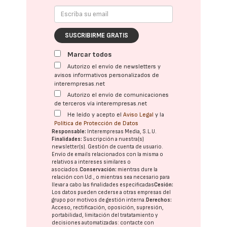
SUSCRIBIRME GRATIS
Marcar todos
Autorizo el envío de newsletters y
avisos informativos personalizados de
interempresas.net
Autorizo el envío de comunicaciones
de terceros vía interempresas.net
He leído y acepto el
Aviso Legal
y la
Política de Protección de Datos
Responsable:
Interempresas Media, S.L.U.
Finalidades:
Suscripción a nuestra(s)
newsletter(s). Gestión de cuenta de usuario.
Envío de emails relacionados con la misma o
relativos a intereses similares o
asociados.
Conservación:
mientras dure la
relación con Ud., o mientras sea necesario para
llevar a cabo las finalidades especificadas
Cesión:
Los datos pueden cederse a otras
empresas del
grupo
por motivos de gestión interna.
Derechos:
Acceso, rectificación, oposición, supresión,
portabilidad, limitación del tratatamiento y
decisiones automatizadas:
contacte con