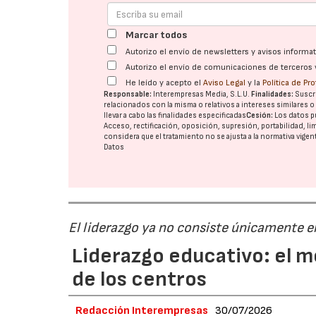
Marcar todos
Autorizo el envío de newsletters y avisos inform
Autorizo el envío de comunicaciones de terceros 
He leído y acepto el
Aviso Legal
y la
Política de Pr
Responsable:
Interempresas Media, S.L.U.
Finalidades:
Suscri
relacionados con la misma o relativos a intereses similares 
llevar a cabo las finalidades especificadas
Cesión:
Los datos p
Acceso, rectificación, oposición, supresión, portabilidad, l
considera que el tratamiento no se ajusta a la normativa vige
Datos
El liderazgo ya no consiste únicamente en
Liderazgo educativo: el m
de los centros
Redacción Interempresas
30/07/2026