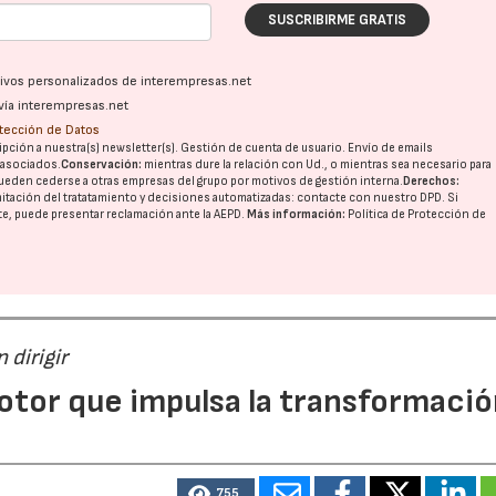
SUSCRIBIRME GRATIS
ativos personalizados de interempresas.net
vía interempresas.net
otección de Datos
pción a nuestra(s) newsletter(s). Gestión de cuenta de usuario. Envío de emails
o asociados.
Conservación:
mientras dure la relación con Ud., o mientras sea necesario para
ueden cederse a otras
empresas del grupo
por motivos de gestión interna.
Derechos:
imitación del tratatamiento y decisiones automatizadas:
contacte con nuestro DPD
. Si
03/06/2026
01/07/2026
nte, puede presentar reclamación ante la
AEPD
.
Más información:
Política de Protección de
 dirigir
otor que impulsa la transformaci
755