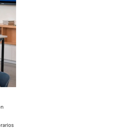
ón
orarios