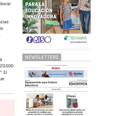
aborar
ncias
do
.
NEWSLETTERS
ma
 20.000
. El
que