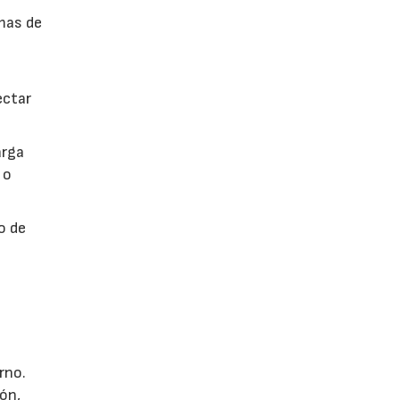
rmas de
ectar
arga
 o
o de
rno.
ón,