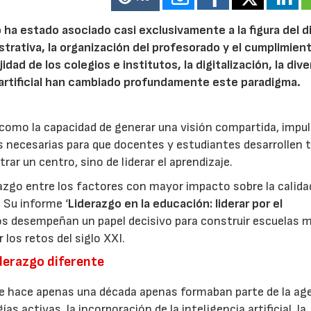
o ha estado asociado casi exclusivamente a la figura del d
strativa, la organización del profesorado y el cumplimient
ad de los colegios e institutos, la digitalización, la div
ia artificial han cambiado profundamente este paradigma.
 como la capacidad de generar una visión compartida, impul
s necesarias para que docentes y estudiantes desarrollen 
ar un centro, sino de liderar el aprendizaje.
razgo entre los factores con mayor impacto sobre la calida
. Su informe ‘
Liderazgo en la educación: liderar por el
vos desempeñan un papel decisivo para construir escuelas 
 los retos del siglo XXI.
derazgo diferente
e hace apenas una década apenas formaban parte de la ag
 activas, la incorporación de la inteligencia artificial, la