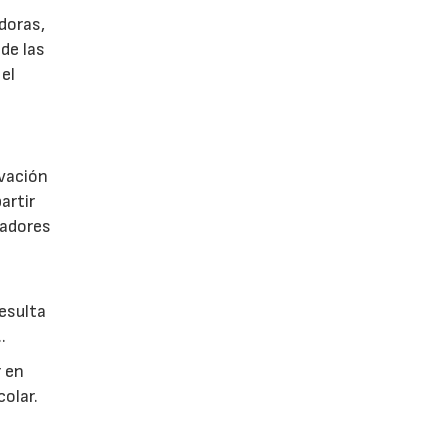
doras,
de las
 el
ovación
artir
nadores
esulta
.
r en
olar.