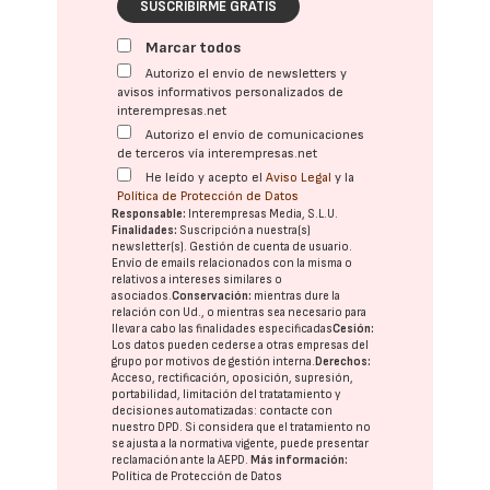
SUSCRIBIRME GRATIS
Marcar todos
Autorizo el envío de newsletters y
avisos informativos personalizados de
interempresas.net
Autorizo el envío de comunicaciones
de terceros vía interempresas.net
He leído y acepto el
Aviso Legal
y la
Política de Protección de Datos
Responsable:
Interempresas Media, S.L.U.
Finalidades:
Suscripción a nuestra(s)
newsletter(s). Gestión de cuenta de usuario.
Envío de emails relacionados con la misma o
relativos a intereses similares o
asociados.
Conservación:
mientras dure la
relación con Ud., o mientras sea necesario para
llevar a cabo las finalidades especificadas
Cesión:
Los datos pueden cederse a otras
empresas del
grupo
por motivos de gestión interna.
Derechos:
Acceso, rectificación, oposición, supresión,
portabilidad, limitación del tratatamiento y
decisiones automatizadas:
contacte con
nuestro DPD
. Si considera que el tratamiento no
se ajusta a la normativa vigente, puede presentar
reclamación ante la
AEPD
.
Más información:
Política de Protección de Datos