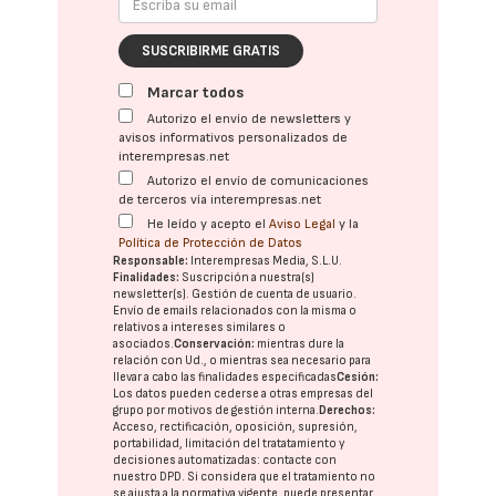
SUSCRIBIRME GRATIS
Marcar todos
Autorizo el envío de newsletters y
avisos informativos personalizados de
interempresas.net
Autorizo el envío de comunicaciones
de terceros vía interempresas.net
He leído y acepto el
Aviso Legal
y la
Política de Protección de Datos
Responsable:
Interempresas Media, S.L.U.
Finalidades:
Suscripción a nuestra(s)
newsletter(s). Gestión de cuenta de usuario.
Envío de emails relacionados con la misma o
relativos a intereses similares o
asociados.
Conservación:
mientras dure la
relación con Ud., o mientras sea necesario para
llevar a cabo las finalidades especificadas
Cesión:
Los datos pueden cederse a otras
empresas del
grupo
por motivos de gestión interna.
Derechos:
Acceso, rectificación, oposición, supresión,
portabilidad, limitación del tratatamiento y
decisiones automatizadas:
contacte con
nuestro DPD
. Si considera que el tratamiento no
se ajusta a la normativa vigente, puede presentar