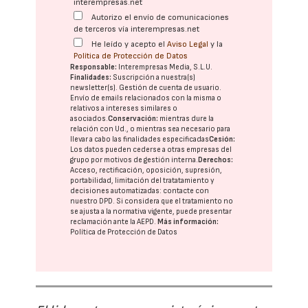
interempresas.net
Autorizo el envío de comunicaciones
de terceros vía interempresas.net
He leído y acepto el
Aviso Legal
y la
Política de Protección de Datos
Responsable:
Interempresas Media, S.L.U.
Finalidades:
Suscripción a nuestra(s)
newsletter(s). Gestión de cuenta de usuario.
Envío de emails relacionados con la misma o
relativos a intereses similares o
asociados.
Conservación:
mientras dure la
relación con Ud., o mientras sea necesario para
llevar a cabo las finalidades especificadas
Cesión:
Los datos pueden cederse a otras
empresas del
grupo
por motivos de gestión interna.
Derechos:
Acceso, rectificación, oposición, supresión,
portabilidad, limitación del tratatamiento y
decisiones automatizadas:
contacte con
nuestro DPD
. Si considera que el tratamiento no
se ajusta a la normativa vigente, puede presentar
reclamación ante la
AEPD
.
Más información:
Política de Protección de Datos