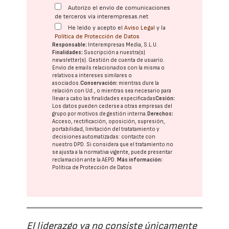
Autorizo el envío de comunicaciones
de terceros vía interempresas.net
He leído y acepto el
Aviso Legal
y la
Política de Protección de Datos
Responsable:
Interempresas Media, S.L.U.
Finalidades:
Suscripción a nuestra(s)
newsletter(s). Gestión de cuenta de usuario.
Envío de emails relacionados con la misma o
relativos a intereses similares o
asociados.
Conservación:
mientras dure la
relación con Ud., o mientras sea necesario para
llevar a cabo las finalidades especificadas
Cesión:
Los datos pueden cederse a otras
empresas del
grupo
por motivos de gestión interna.
Derechos:
Acceso, rectificación, oposición, supresión,
portabilidad, limitación del tratatamiento y
decisiones automatizadas:
contacte con
nuestro DPD
. Si considera que el tratamiento no
se ajusta a la normativa vigente, puede presentar
reclamación ante la
AEPD
.
Más información:
Política de Protección de Datos
El liderazgo ya no consiste únicamente