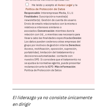
He leído y acepto el
Aviso Legal
y la
Política de Protección de Datos
Responsable:
Interempresas Media, S.L.U.
Finalidades:
Suscripción a nuestra(s)
newsletter(s). Gestión de cuenta de usuario.
Envío de emails relacionados con la misma o
relativos a intereses similares o
asociados.
Conservación:
mientras dure la
relación con Ud., o mientras sea necesario para
llevar a cabo las finalidades especificadas
Cesión:
Los datos pueden cederse a otras
empresas del
grupo
por motivos de gestión interna.
Derechos:
Acceso, rectificación, oposición, supresión,
portabilidad, limitación del tratatamiento y
decisiones automatizadas:
contacte con
nuestro DPD
. Si considera que el tratamiento no
se ajusta a la normativa vigente, puede presentar
reclamación ante la
AEPD
.
Más información:
Política de Protección de Datos
El liderazgo ya no consiste únicamente
en dirigir