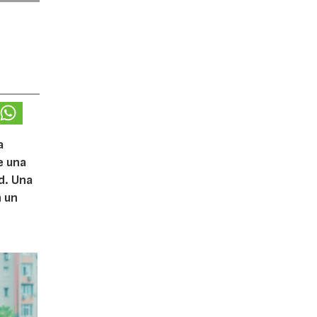
a
e una
d. Una
n un