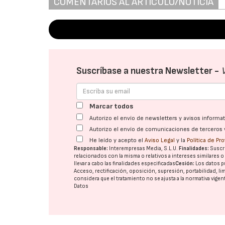
COMENTARIOS AL ARTÍCULO/NOTICIA
Suscríbase a nuestra Newsletter -
Marcar todos
Autorizo el envío de newsletters y avisos inform
Autorizo el envío de comunicaciones de terceros 
He leído y acepto el
Aviso Legal
y la
Política de Pr
Responsable:
Interempresas Media, S.L.U.
Finalidades:
Suscri
relacionados con la misma o relativos a intereses similares 
llevar a cabo las finalidades especificadas
Cesión:
Los datos p
Acceso, rectificación, oposición, supresión, portabilidad, l
considera que el tratamiento no se ajusta a la normativa vige
Datos