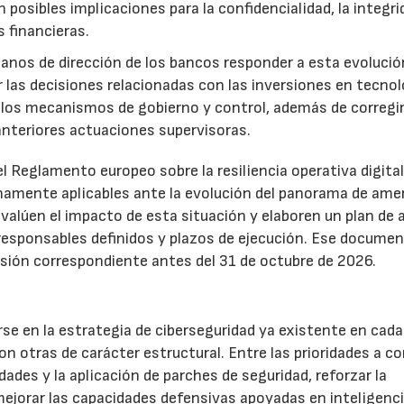
 posibles implicaciones para la confidencialidad, la integri
s financieras.
anos de dirección de los bancos responder a esta evolució
sar las decisiones relacionadas con las inversiones en tecno
y los mecanismos de gobierno y control, además de corregi
anteriores actuaciones supervisoras.
l Reglamento europeo sobre la resiliencia operativa digita
enamente aplicables ante la evolución del panorama de ame
evalúen el impacto de esta situación y elaboren un plan de 
responsables definidos y plazos de ejecución. Ese docume
isión correspondiente antes del 31 de octubre de 2026.
se en la estrategia de ciberseguridad ya existente en cada
 otras de carácter estructural. Entre las prioridades a co
idades y la aplicación de parches de seguridad, reforzar la
ejorar las capacidades defensivas apoyadas en inteligenc