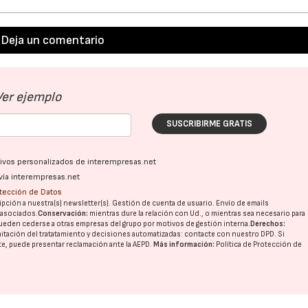
Deja un comentario
Ver ejemplo
SUSCRIBIRME GRATIS
ativos personalizados de interempresas.net
vía interempresas.net
otección de Datos
pción a nuestra(s) newsletter(s). Gestión de cuenta de usuario. Envío de emails
o asociados.
Conservación:
mientras dure la relación con Ud., o mientras sea necesario para
ueden cederse a otras
empresas del grupo
por motivos de gestión interna.
Derechos:
imitación del tratatamiento y decisiones automatizadas:
contacte con nuestro DPD
. Si
nte, puede presentar reclamación ante la
AEPD
.
Más información:
Política de Protección de