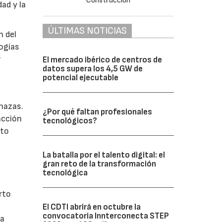
dad y la
ÚLTIMAS NOTICIAS
n del
logías
r
El mercado ibérico de centros de
datos supera los 4,5 GW de
potencial ejecutable
l
nazas.
¿Por qué faltan profesionales
acción
tecnológicos?
nto
La batalla por el talento digital: el
gran reto de la transformación
tecnológica
rto
El CDTI abrirá en octubre la
convocatoria Innterconecta STEP
ia