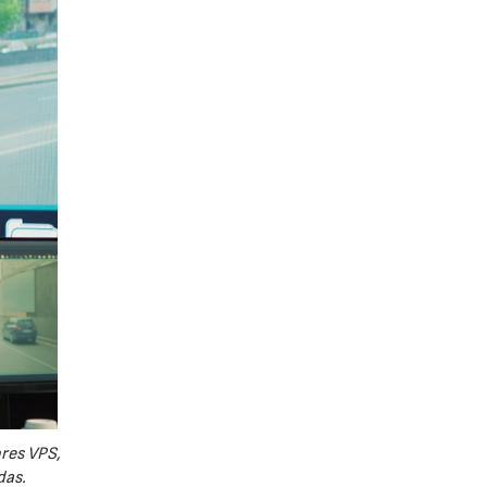
ores VPS,
das.