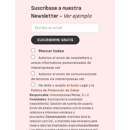
Suscríbase a nuestra
Newsletter -
Ver ejemplo
SUSCRIBIRME GRATIS
Marcar todos
Autorizo el envío de newsletters y
avisos informativos personalizados de
interempresas.net
Autorizo el envío de comunicaciones
de terceros vía interempresas.net
He leído y acepto el
Aviso Legal
y la
Política de Protección de Datos
Responsable:
Interempresas Media, S.L.U.
Finalidades:
Suscripción a nuestra(s)
newsletter(s). Gestión de cuenta de usuario.
Envío de emails relacionados con la misma o
relativos a intereses similares o
asociados.
Conservación:
mientras dure la
relación con Ud., o mientras sea necesario para
llevar a cabo las finalidades especificadas
Cesión:
Los datos pueden cederse a otras
empresas del