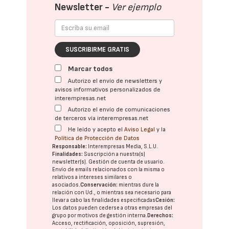
Newsletter -
Ver ejemplo
SUSCRIBIRME GRATIS
Marcar todos
Autorizo el envío de newsletters y
avisos informativos personalizados de
interempresas.net
Autorizo el envío de comunicaciones
de terceros vía interempresas.net
He leído y acepto el
Aviso Legal
y la
Política de Protección de Datos
Responsable:
Interempresas Media, S.L.U.
Finalidades:
Suscripción a nuestra(s)
newsletter(s). Gestión de cuenta de usuario.
Envío de emails relacionados con la misma o
relativos a intereses similares o
asociados.
Conservación:
mientras dure la
relación con Ud., o mientras sea necesario para
llevar a cabo las finalidades especificadas
Cesión:
Los datos pueden cederse a otras
empresas del
grupo
por motivos de gestión interna.
Derechos:
Acceso, rectificación, oposición, supresión,