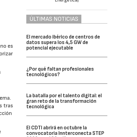
ÚLTIMAS NOTICIAS
El mercado ibérico de centros de
datos supera los 4,5 GW de
 no es
potencial ejecutable
orizar
¿Por qué faltan profesionales
s
tecnológicos?
La batalla por el talento digital: el
lema.
gran reto de la transformación
s tras
tecnológica
ección
El CDTI abrirá en octubre la
e
convocatoria Innterconecta STEP