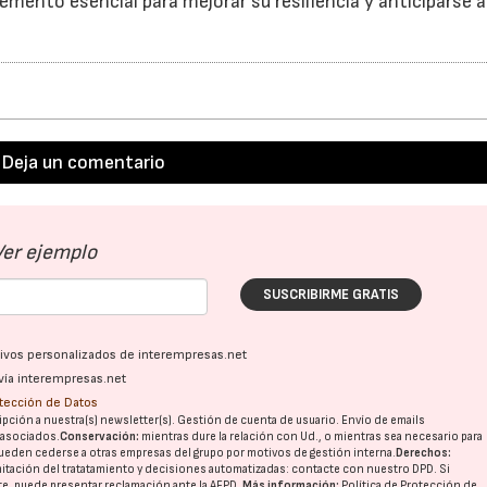
emento esencial para mejorar su resiliencia y anticiparse a
Deja un comentario
Ver ejemplo
SUSCRIBIRME GRATIS
ativos personalizados de interempresas.net
vía interempresas.net
otección de Datos
pción a nuestra(s) newsletter(s). Gestión de cuenta de usuario. Envío de emails
o asociados.
Conservación:
mientras dure la relación con Ud., o mientras sea necesario para
ueden cederse a otras
empresas del grupo
por motivos de gestión interna.
Derechos:
imitación del tratatamiento y decisiones automatizadas:
contacte con nuestro DPD
. Si
nte, puede presentar reclamación ante la
AEPD
.
Más información:
Política de Protección de