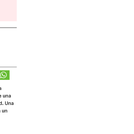
a
e una
d. Una
n un