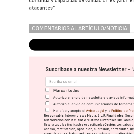
continua y capacidad de validación es ya un el
atacantes”.
COMENTARIOS AL ARTÍCULO/NOTICIA
Suscríbase a nuestra Newsletter -
Marcar todos
Autorizo el envío de newsletters y avisos inform
Autorizo el envío de comunicaciones de terceros 
He leído y acepto el
Aviso Legal
y la
Política de Pr
Responsable:
Interempresas Media, S.L.U.
Finalidades:
Suscri
relacionados con la misma o relativos a intereses similares 
llevar a cabo las finalidades especificadas
Cesión:
Los datos p
Acceso, rectificación, oposición, supresión, portabilidad, l
considera que el tratamiento no se ajusta a la normativa vige