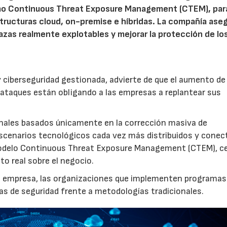
omo Continuous Threat Exposure Management (CTEM), par
structuras cloud, on-premise e híbridas. La compañía ase
azas realmente explotables y mejorar la protección de lo
 ciberseguridad gestionada, advierte de que el aumento de 
erataques están obligando a las empresas a replantear sus
onales basados únicamente en la corrección masiva de
 escenarios tecnológicos cada vez más distribuidos y conec
 modelo Continuous Threat Exposure Management (CTEM), c
cto real sobre el negocio.
la empresa, las organizaciones que implementen programa
has de seguridad frente a metodologías tradicionales.