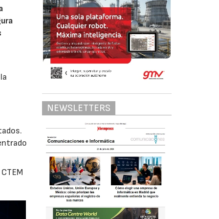
a
gura
s
la
NEWSLETTERS
tados.
entrado
s CTEM