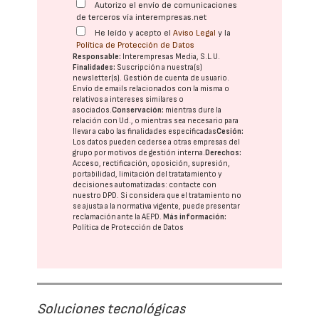
Autorizo el envío de comunicaciones
de terceros vía interempresas.net
He leído y acepto el
Aviso Legal
y la
Política de Protección de Datos
Responsable:
Interempresas Media, S.L.U.
Finalidades:
Suscripción a nuestra(s)
newsletter(s). Gestión de cuenta de usuario.
Envío de emails relacionados con la misma o
relativos a intereses similares o
asociados.
Conservación:
mientras dure la
relación con Ud., o mientras sea necesario para
llevar a cabo las finalidades especificadas
Cesión:
Los datos pueden cederse a otras
empresas del
grupo
por motivos de gestión interna.
Derechos:
Acceso, rectificación, oposición, supresión,
portabilidad, limitación del tratatamiento y
decisiones automatizadas:
contacte con
nuestro DPD
. Si considera que el tratamiento no
se ajusta a la normativa vigente, puede presentar
reclamación ante la
AEPD
.
Más información:
Política de Protección de Datos
Soluciones tecnológicas