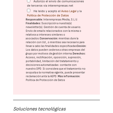
Autorizo el envío de comunicaciones
de terceros vía interempresas.net
He leído y acepto el
Aviso Legal
y la
Política de Protección de Datos
Responsable:
Interempresas Media, S.L.U.
Finalidades:
Suscripción a nuestra(s)
newsletter(s). Gestión de cuenta de usuario.
Envío de emails relacionados con la misma o
relativos a intereses similares o
asociados.
Conservación:
mientras dure la
relación con Ud., o mientras sea necesario para
llevar a cabo las finalidades especificadas
Cesión:
Los datos pueden cederse a otras
empresas del
grupo
por motivos de gestión interna.
Derechos:
Acceso, rectificación, oposición, supresión,
portabilidad, limitación del tratatamiento y
decisiones automatizadas:
contacte con
nuestro DPD
. Si considera que el tratamiento no
se ajusta a la normativa vigente, puede presentar
reclamación ante la
AEPD
.
Más información:
Política de Protección de Datos
Soluciones tecnológicas