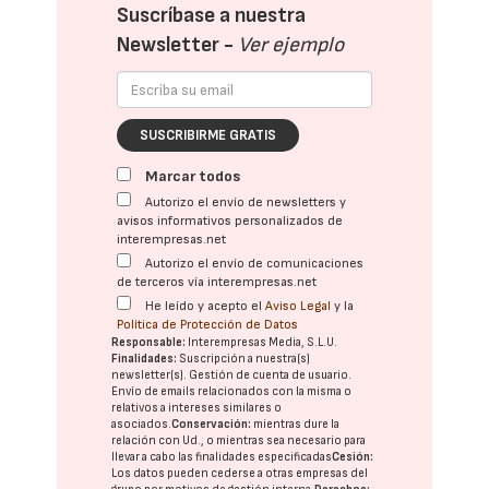
Suscríbase a nuestra
Newsletter -
Ver ejemplo
SUSCRIBIRME GRATIS
Marcar todos
Autorizo el envío de newsletters y
avisos informativos personalizados de
interempresas.net
Autorizo el envío de comunicaciones
de terceros vía interempresas.net
He leído y acepto el
Aviso Legal
y la
Política de Protección de Datos
Responsable:
Interempresas Media, S.L.U.
Finalidades:
Suscripción a nuestra(s)
newsletter(s). Gestión de cuenta de usuario.
Envío de emails relacionados con la misma o
relativos a intereses similares o
asociados.
Conservación:
mientras dure la
relación con Ud., o mientras sea necesario para
llevar a cabo las finalidades especificadas
Cesión:
Los datos pueden cederse a otras
empresas del