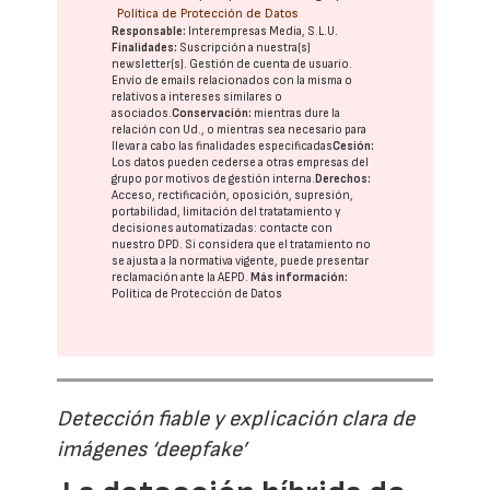
Política de Protección de Datos
Responsable:
Interempresas Media, S.L.U.
Finalidades:
Suscripción a nuestra(s)
newsletter(s). Gestión de cuenta de usuario.
Envío de emails relacionados con la misma o
relativos a intereses similares o
asociados.
Conservación:
mientras dure la
relación con Ud., o mientras sea necesario para
llevar a cabo las finalidades especificadas
Cesión:
Los datos pueden cederse a otras
empresas del
grupo
por motivos de gestión interna.
Derechos:
Acceso, rectificación, oposición, supresión,
portabilidad, limitación del tratatamiento y
decisiones automatizadas:
contacte con
nuestro DPD
. Si considera que el tratamiento no
se ajusta a la normativa vigente, puede presentar
reclamación ante la
AEPD
.
Más información:
Política de Protección de Datos
Detección fiable y explicación clara de
imágenes ‘deepfake’