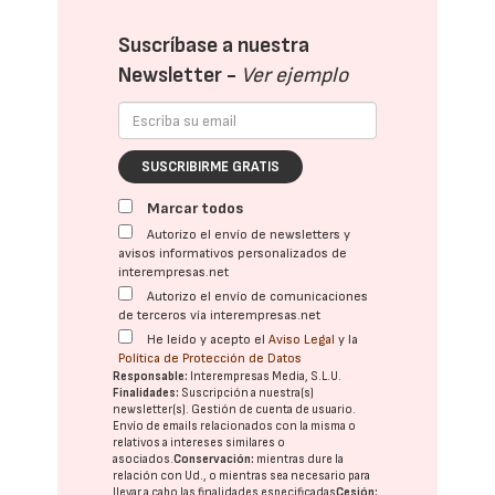
Suscríbase a nuestra
Newsletter -
Ver ejemplo
SUSCRIBIRME GRATIS
Marcar todos
Autorizo el envío de newsletters y
avisos informativos personalizados de
interempresas.net
Autorizo el envío de comunicaciones
de terceros vía interempresas.net
He leído y acepto el
Aviso Legal
y la
Política de Protección de Datos
Responsable:
Interempresas Media, S.L.U.
Finalidades:
Suscripción a nuestra(s)
newsletter(s). Gestión de cuenta de usuario.
Envío de emails relacionados con la misma o
relativos a intereses similares o
asociados.
Conservación:
mientras dure la
relación con Ud., o mientras sea necesario para
llevar a cabo las finalidades especificadas
Cesión: