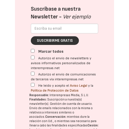
Suscríbase a nuestra
Newsletter -
Ver ejemplo
SUSCRIBIRME GRATIS
Marcar todos
Autorizo el envío de newsletters y
avisos informativos personalizados de
interempresas.net
Autorizo el envío de comunicaciones
de terceros vía interempresas.net
He leído y acepto el
Aviso Legal
y la
Política de Protección de Datos
Responsable:
Interempresas Media, S.L.U.
Finalidades:
Suscripción a nuestra(s)
newsletter(s). Gestión de cuenta de usuario.
Envío de emails relacionados con la misma o
relativos a intereses similares o
asociados.
Conservación:
mientras dure la
relación con Ud., o mientras sea necesario para
llevar a cabo las finalidades especificadas
Cesión: