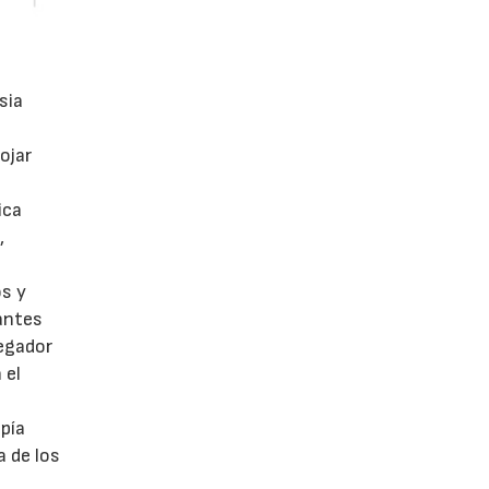
sia
ojar
ica
,
os y
cantes
vegador
 el
pía
a de los