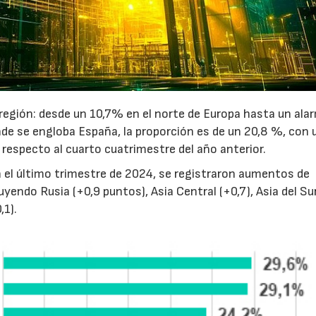
 región: desde un 10,7% en el norte de Europa hasta un al
nde se engloba España, la proporción es de un 20,8 %, con 
23/07/2026
30/07/2026
respecto al cuarto cuatrimestre del año anterior.
n el último trimestre de 2024, se registraron aumentos de
endo Rusia (+0,9 puntos), Asia Central (+0,7), Asia del Sur
,1).