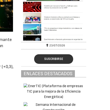
armante
un
23/07/2026
SUSCRIBIRSE
 (+0,3),
ENLACES DESTACADOS