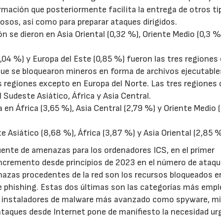
rmación que posteriormente facilita la entrega de otros ti
sos, así como para preparar ataques dirigidos.
n se dieron en Asia Oriental (0,32 %), Oriente Medio (0,3 %
1,04 %) y Europa del Este (0,85 %) fueron las tres regiones
ue se bloquearon mineros en forma de archivos ejecutable
 regiones excepto en Europa del Norte. Las tres regiones
 Sudeste Asiático, África y Asia Central.
en África (3,65 %), Asia Central (2,79 %) y Oriente Medio 
 Asiático (8,68 %), África (3,87 %) y Asia Oriental (2,85 %
fuente de amenazas para los ordenadores ICS, en el primer
 incremento desde principios de 2023 en el número de ataq
nazas procedentes de la red son los recursos bloqueados en
de phishing. Estas dos últimas son las categorías más emp
omo instaladores de malware más avanzado como spyware, m
taques desde Internet pone de manifiesto la necesidad ur