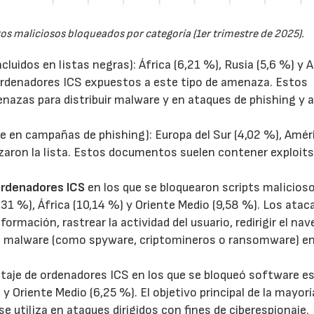
s maliciosos bloqueados por categoría (1er trimestre de 2025).
ncluidos en listas negras): África (6,21 %), Rusia (5,6 %) y A
 ordenadores ICS expuestos a este tipo de amenaza. Estos
nazas para distribuir malware y en ataques de phishing y a
en campañas de phishing): Europa del Sur (4,02 %), Amér
ezaron la lista. Estos documentos suelen contener exploits
ordenadores ICS
en los que se bloquearon scripts malicios
,31 %), África (10,14 %) y Oriente Medio (9,58 %). Los ata
nformación, rastrear la actividad del usuario, redirigir el na
 de malware (como spyware, criptomineros o ransomware) en
taje de ordenadores ICS en los que se bloqueó software es
 y Oriente Medio (6,25 %). El objetivo principal de la mayorí
e utiliza en ataques dirigidos con fines de ciberespionaje.