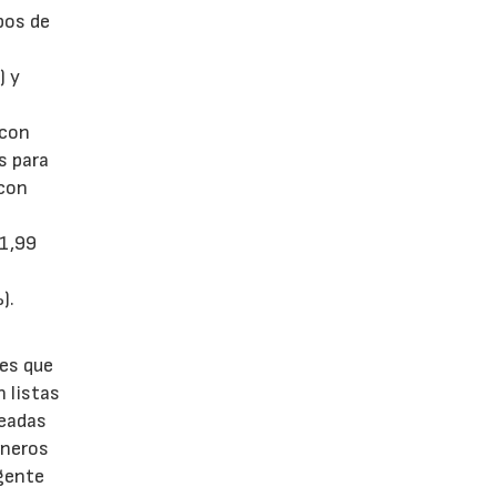
pos de
) y
 con
s para
 con
(1,99
).
ues que
 listas
leadas
ineros
gente