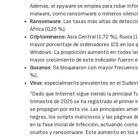
Además, el spyware se emplea para robar info
malware, como ransomware o mineros silencio
Ransomware
: Las tasas más altas de detecció
África (0,25 %).
Criptomineros:
Asia Central (1,72 %), Rusia (
mayor porcentaje de ordenadores ICS en los q
Windows. La proporción aumentó en todas las
mayor crecimiento de este indicador fueron el
Gusanos
: Se bloquearon con mayor frecuencia 
%).
Virus
: especialmente prevalentes en el Sudeste
“Dado que Internet sigue siendo la principal 
trimestre de 2025 se ha registrado el primer
se propagan por esta vía. Las principales ame
negras, los scripts maliciosos y las páginas 
en la fase inicial de infección, actuando c
ocultos y ransomware. Este aumento en los a