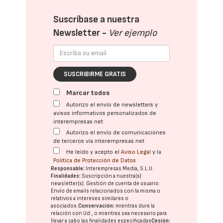
Suscríbase a nuestra
Newsletter -
Ver ejemplo
SUSCRIBIRME GRATIS
Marcar todos
Autorizo el envío de newsletters y
avisos informativos personalizados de
interempresas.net
Autorizo el envío de comunicaciones
de terceros vía interempresas.net
He leído y acepto el
Aviso Legal
y la
Política de Protección de Datos
Responsable:
Interempresas Media, S.L.U.
Finalidades:
Suscripción a nuestra(s)
newsletter(s). Gestión de cuenta de usuario.
Envío de emails relacionados con la misma o
relativos a intereses similares o
asociados.
Conservación:
mientras dure la
relación con Ud., o mientras sea necesario para
llevar a cabo las finalidades especificadas
Cesión: