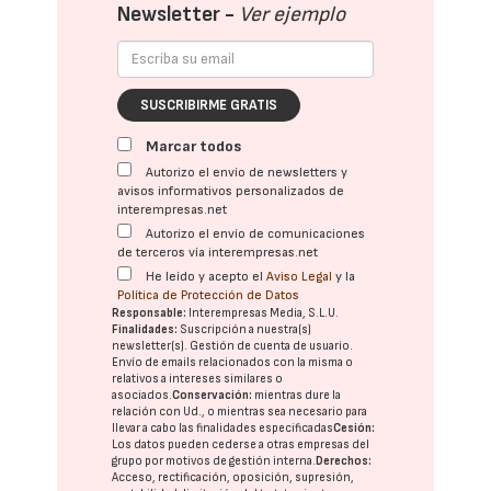
Newsletter -
Ver ejemplo
SUSCRIBIRME GRATIS
Marcar todos
Autorizo el envío de newsletters y
avisos informativos personalizados de
interempresas.net
Autorizo el envío de comunicaciones
de terceros vía interempresas.net
He leído y acepto el
Aviso Legal
y la
Política de Protección de Datos
Responsable:
Interempresas Media, S.L.U.
Finalidades:
Suscripción a nuestra(s)
newsletter(s). Gestión de cuenta de usuario.
Envío de emails relacionados con la misma o
relativos a intereses similares o
asociados.
Conservación:
mientras dure la
relación con Ud., o mientras sea necesario para
llevar a cabo las finalidades especificadas
Cesión:
Los datos pueden cederse a otras
empresas del
grupo
por motivos de gestión interna.
Derechos:
Acceso, rectificación, oposición, supresión,