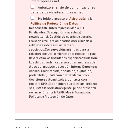
interempresas.net
Autorizo el envío de comunicaciones
de terceros vía interempresas.net
He leído y acepto el
Aviso Legal
y la
Política de Protección de Datos
Responsable:
Interempresas Media, S.L.U.
Finalidades:
Suscripción a nuestra(s)
newsletter(s). Gestión de cuenta de usuario.
Envío de emails relacionados con la misma o
relativos a intereses similares o
asociados.
Conservación:
mientras dure la
relación con Ud., o mientras sea necesario para
llevar a cabo las finalidades especificadas
Cesión:
Los datos pueden cederse a otras
empresas del
grupo
por motivos de gestión interna.
Derechos:
Acceso, rectificación, oposición, supresión,
portabilidad, limitación del tratatamiento y
decisiones automatizadas:
contacte con
nuestro DPD
. Si considera que el tratamiento no
se ajusta a la normativa vigente, puede presentar
reclamación ante la
AEPD
.
Más información:
Política de Protección de Datos