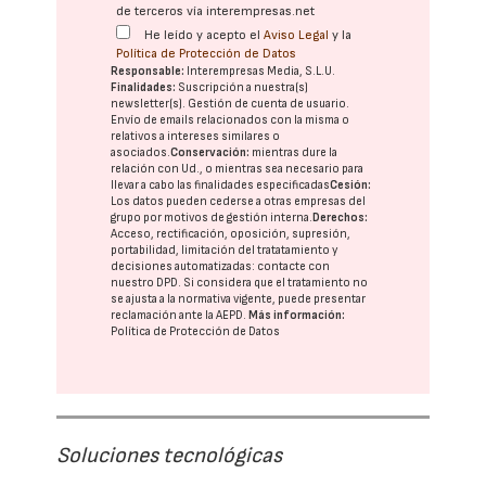
de terceros vía interempresas.net
He leído y acepto el
Aviso Legal
y la
Política de Protección de Datos
Responsable:
Interempresas Media, S.L.U.
Finalidades:
Suscripción a nuestra(s)
newsletter(s). Gestión de cuenta de usuario.
Envío de emails relacionados con la misma o
relativos a intereses similares o
asociados.
Conservación:
mientras dure la
relación con Ud., o mientras sea necesario para
llevar a cabo las finalidades especificadas
Cesión:
Los datos pueden cederse a otras
empresas del
grupo
por motivos de gestión interna.
Derechos:
Acceso, rectificación, oposición, supresión,
portabilidad, limitación del tratatamiento y
decisiones automatizadas:
contacte con
nuestro DPD
. Si considera que el tratamiento no
se ajusta a la normativa vigente, puede presentar
reclamación ante la
AEPD
.
Más información:
Política de Protección de Datos
Soluciones tecnológicas