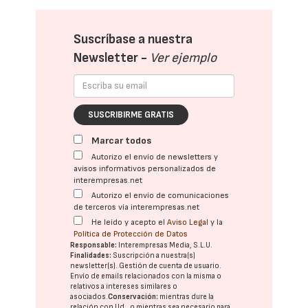
Suscríbase a nuestra
Newsletter -
Ver ejemplo
SUSCRIBIRME GRATIS
Marcar todos
Autorizo el envío de newsletters y
avisos informativos personalizados de
interempresas.net
Autorizo el envío de comunicaciones
de terceros vía interempresas.net
He leído y acepto el
Aviso Legal
y la
Política de Protección de Datos
Responsable:
Interempresas Media, S.L.U.
Finalidades:
Suscripción a nuestra(s)
newsletter(s). Gestión de cuenta de usuario.
Envío de emails relacionados con la misma o
relativos a intereses similares o
asociados.
Conservación:
mientras dure la
relación con Ud., o mientras sea necesario para