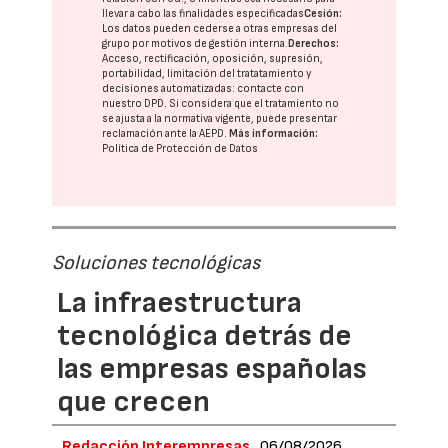
llevar a cabo las finalidades especificadas
Cesión:
Los datos pueden cederse a otras
empresas del
grupo
por motivos de gestión interna.
Derechos:
Acceso, rectificación, oposición, supresión,
portabilidad, limitación del tratatamiento y
decisiones automatizadas:
contacte con
nuestro DPD
. Si considera que el tratamiento no
se ajusta a la normativa vigente, puede presentar
reclamación ante la
AEPD
.
Más información:
Política de Protección de Datos
Soluciones tecnológicas
La infraestructura
tecnológica detrás de
las empresas españolas
que crecen
Redacción Interempresas
06/08/2026