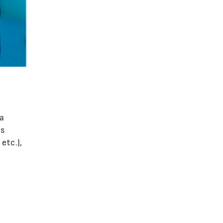
la
es
etc.),