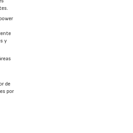
es
tes.
npower
rente
s y
áreas
or de
nes por