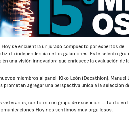
 Hoy se encuentra un jurado compuesto por expertos de
ntiza la independencia de los galardones. Este selecto gru
23/07/2026
30/07/2026
bién una visión innovadora que enriquece la evaluación de l
 nuevos miembros al panel, Kiko León (Decathlon), Manuel
es prometen agregar una perspectiva única a la selección d
s veteranos, conforma un grupo de excepción – tanto en 
n Comunicaciones Hoy nos sentimos muy orgullosos.