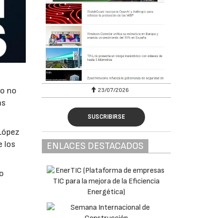
po no
23/07/2026
30
as
SUSCRIBIRSE
 López
e los
ENLACES DESTACADOS
lo