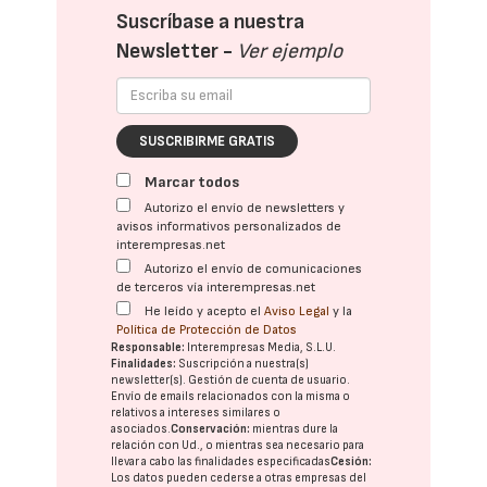
Suscríbase a nuestra
Newsletter -
Ver ejemplo
SUSCRIBIRME GRATIS
Marcar todos
Autorizo el envío de newsletters y
avisos informativos personalizados de
interempresas.net
Autorizo el envío de comunicaciones
de terceros vía interempresas.net
He leído y acepto el
Aviso Legal
y la
Política de Protección de Datos
Responsable:
Interempresas Media, S.L.U.
Finalidades:
Suscripción a nuestra(s)
newsletter(s). Gestión de cuenta de usuario.
Envío de emails relacionados con la misma o
relativos a intereses similares o
asociados.
Conservación:
mientras dure la
relación con Ud., o mientras sea necesario para
llevar a cabo las finalidades especificadas
Cesión:
Los datos pueden cederse a otras
empresas del