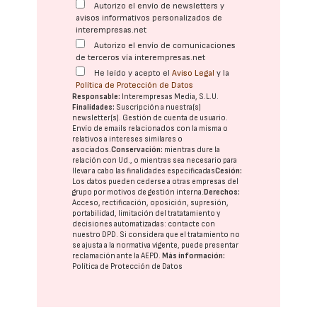
Autorizo el envío de newsletters y
avisos informativos personalizados de
interempresas.net
Autorizo el envío de comunicaciones
de terceros vía interempresas.net
He leído y acepto el
Aviso Legal
y la
Política de Protección de Datos
Responsable:
Interempresas Media, S.L.U.
Finalidades:
Suscripción a nuestra(s)
newsletter(s). Gestión de cuenta de usuario.
Envío de emails relacionados con la misma o
relativos a intereses similares o
asociados.
Conservación:
mientras dure la
relación con Ud., o mientras sea necesario para
llevar a cabo las finalidades especificadas
Cesión:
Los datos pueden cederse a otras
empresas del
grupo
por motivos de gestión interna.
Derechos:
Acceso, rectificación, oposición, supresión,
portabilidad, limitación del tratatamiento y
decisiones automatizadas:
contacte con
nuestro DPD
. Si considera que el tratamiento no
se ajusta a la normativa vigente, puede presentar
reclamación ante la
AEPD
.
Más información:
Política de Protección de Datos