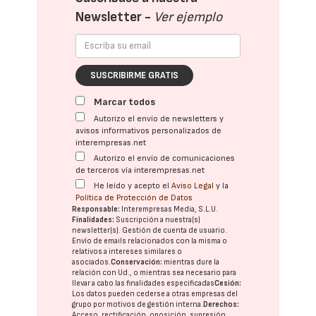
Newsletter -
Ver ejemplo
SUSCRIBIRME GRATIS
Marcar todos
Autorizo el envío de newsletters y
avisos informativos personalizados de
interempresas.net
Autorizo el envío de comunicaciones
de terceros vía interempresas.net
He leído y acepto el
Aviso Legal
y la
Política de Protección de Datos
Responsable:
Interempresas Media, S.L.U.
Finalidades:
Suscripción a nuestra(s)
newsletter(s). Gestión de cuenta de usuario.
Envío de emails relacionados con la misma o
relativos a intereses similares o
asociados.
Conservación:
mientras dure la
relación con Ud., o mientras sea necesario para
llevar a cabo las finalidades especificadas
Cesión:
Los datos pueden cederse a otras
empresas del
grupo
por motivos de gestión interna.
Derechos:
Acceso, rectificación, oposición, supresión,