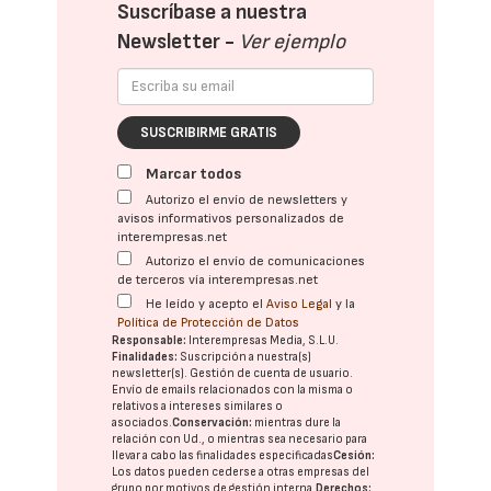
Suscríbase a nuestra
Newsletter -
Ver ejemplo
SUSCRIBIRME GRATIS
Marcar todos
Autorizo el envío de newsletters y
avisos informativos personalizados de
interempresas.net
Autorizo el envío de comunicaciones
de terceros vía interempresas.net
He leído y acepto el
Aviso Legal
y la
Política de Protección de Datos
Responsable:
Interempresas Media, S.L.U.
Finalidades:
Suscripción a nuestra(s)
newsletter(s). Gestión de cuenta de usuario.
Envío de emails relacionados con la misma o
relativos a intereses similares o
asociados.
Conservación:
mientras dure la
relación con Ud., o mientras sea necesario para
llevar a cabo las finalidades especificadas
Cesión:
Los datos pueden cederse a otras
empresas del
grupo
por motivos de gestión interna.
Derechos: