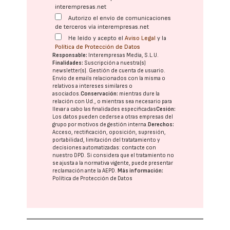
interempresas.net
Autorizo el envío de comunicaciones
de terceros vía interempresas.net
He leído y acepto el
Aviso Legal
y la
Política de Protección de Datos
Responsable:
Interempresas Media, S.L.U.
Finalidades:
Suscripción a nuestra(s)
newsletter(s). Gestión de cuenta de usuario.
Envío de emails relacionados con la misma o
relativos a intereses similares o
asociados.
Conservación:
mientras dure la
relación con Ud., o mientras sea necesario para
llevar a cabo las finalidades especificadas
Cesión:
Los datos pueden cederse a otras
empresas del
grupo
por motivos de gestión interna.
Derechos:
Acceso, rectificación, oposición, supresión,
portabilidad, limitación del tratatamiento y
decisiones automatizadas:
contacte con
nuestro DPD
. Si considera que el tratamiento no
se ajusta a la normativa vigente, puede presentar
reclamación ante la
AEPD
.
Más información:
Política de Protección de Datos