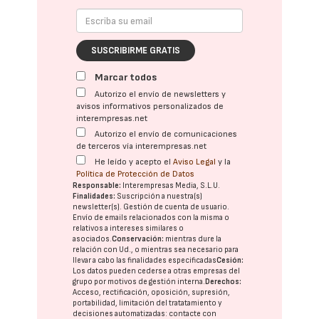
SUSCRIBIRME GRATIS
Marcar todos
Autorizo el envío de newsletters y
avisos informativos personalizados de
interempresas.net
Autorizo el envío de comunicaciones
de terceros vía interempresas.net
He leído y acepto el
Aviso Legal
y la
Política de Protección de Datos
Responsable:
Interempresas Media, S.L.U.
Finalidades:
Suscripción a nuestra(s)
newsletter(s). Gestión de cuenta de usuario.
Envío de emails relacionados con la misma o
relativos a intereses similares o
asociados.
Conservación:
mientras dure la
relación con Ud., o mientras sea necesario para
llevar a cabo las finalidades especificadas
Cesión:
Los datos pueden cederse a otras
empresas del
grupo
por motivos de gestión interna.
Derechos:
Acceso, rectificación, oposición, supresión,
portabilidad, limitación del tratatamiento y
decisiones automatizadas:
contacte con