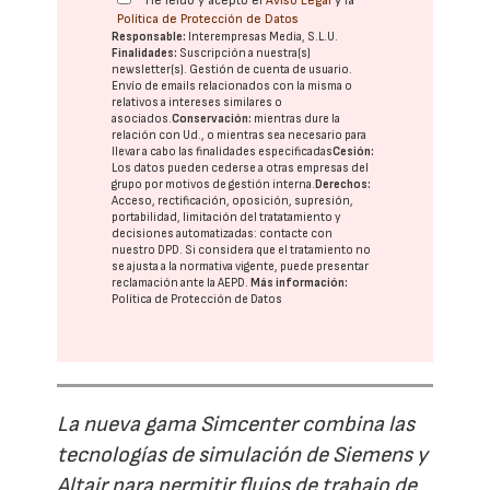
He leído y acepto el
Aviso Legal
y la
Política de Protección de Datos
Responsable:
Interempresas Media, S.L.U.
Finalidades:
Suscripción a nuestra(s)
newsletter(s). Gestión de cuenta de usuario.
Envío de emails relacionados con la misma o
relativos a intereses similares o
asociados.
Conservación:
mientras dure la
relación con Ud., o mientras sea necesario para
llevar a cabo las finalidades especificadas
Cesión:
Los datos pueden cederse a otras
empresas del
grupo
por motivos de gestión interna.
Derechos:
Acceso, rectificación, oposición, supresión,
portabilidad, limitación del tratatamiento y
decisiones automatizadas:
contacte con
nuestro DPD
. Si considera que el tratamiento no
se ajusta a la normativa vigente, puede presentar
reclamación ante la
AEPD
.
Más información:
Política de Protección de Datos
La nueva gama Simcenter combina las
tecnologías de simulación de Siemens y
Altair para permitir flujos de trabajo de