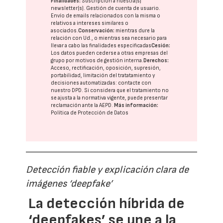
Finalidades:
Suscripción a nuestra(s)
newsletter(s). Gestión de cuenta de usuario.
Envío de emails relacionados con la misma o
relativos a intereses similares o
asociados.
Conservación:
mientras dure la
relación con Ud., o mientras sea necesario para
llevar a cabo las finalidades especificadas
Cesión:
Los datos pueden cederse a otras
empresas del
grupo
por motivos de gestión interna.
Derechos:
Acceso, rectificación, oposición, supresión,
portabilidad, limitación del tratatamiento y
decisiones automatizadas:
contacte con
nuestro DPD
. Si considera que el tratamiento no
se ajusta a la normativa vigente, puede presentar
reclamación ante la
AEPD
.
Más información:
Política de Protección de Datos
Detección fiable y explicación clara de
imágenes ‘deepfake’
La detección híbrida de
‘deepfakes’ se une a la