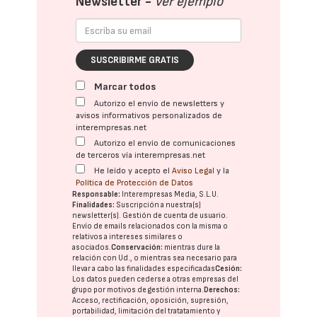
Newsletter -
Ver ejemplo
SUSCRIBIRME GRATIS
Marcar todos
Autorizo el envío de newsletters y
avisos informativos personalizados de
interempresas.net
Autorizo el envío de comunicaciones
de terceros vía interempresas.net
He leído y acepto el
Aviso Legal
y la
Política de Protección de Datos
Responsable:
Interempresas Media, S.L.U.
Finalidades:
Suscripción a nuestra(s)
newsletter(s). Gestión de cuenta de usuario.
Envío de emails relacionados con la misma o
relativos a intereses similares o
asociados.
Conservación:
mientras dure la
relación con Ud., o mientras sea necesario para
llevar a cabo las finalidades especificadas
Cesión:
Los datos pueden cederse a otras
empresas del
grupo
por motivos de gestión interna.
Derechos:
Acceso, rectificación, oposición, supresión,
portabilidad, limitación del tratatamiento y